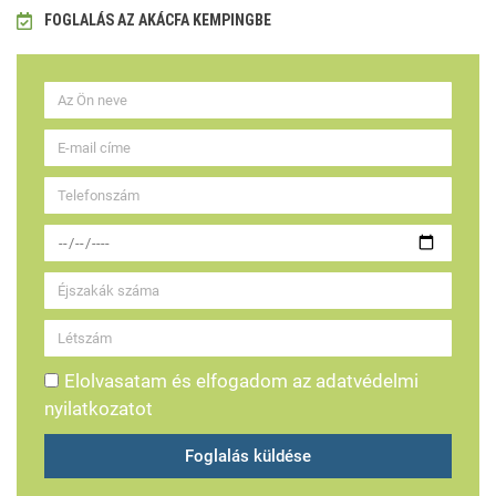
FOGLALÁS AZ AKÁCFA KEMPINGBE
Elolvasatam és elfogadom az adatvédelmi
nyilatkozatot
Foglalás küldése