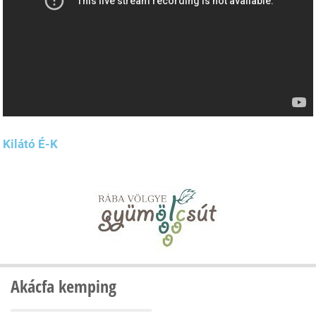
Kilátó É-K
Akácfa kemping