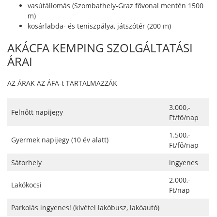
vasútállomás (Szombathely-Graz fővonal mentén 1500
m)
kosárlabda- és teniszpálya, játszótér (200 m)
AKÁCFA KEMPING SZOLGÁLTATÁSI
ÁRAI
AZ ÁRAK AZ ÁFA-t TARTALMAZZÁK
3.000,-
Felnőtt napijegy
Ft/fő/nap
1.500,-
Gyermek napijegy (10 év alatt)
Ft/fő/nap
Sátorhely
ingyenes
2.000,-
Lakókocsi
Ft/nap
Parkolás ingyenes! (kivétel lakóbusz, lakóautó)