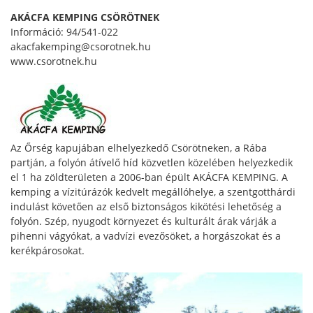
AKÁCFA KEMPING CSÖRÖTNEK
Információ: 94/541-022
akacfakemping@csorotnek.hu
www.csorotnek.hu
Az Őrség kapujában elhelyezkedő Csörötneken, a Rába
partján, a folyón átívelő híd közvetlen közelében helyezkedik
el 1 ha zöldterületen a 2006-ban épült AKÁCFA KEMPING. A
kemping a vízitúrázók kedvelt megállóhelye, a szentgotthárdi
indulást követően az első biztonságos kikötési lehetőség a
folyón. Szép, nyugodt környezet és kulturált árak várják a
pihenni vágyókat, a vadvízi evezősöket, a horgászokat és a
kerékpárosokat.