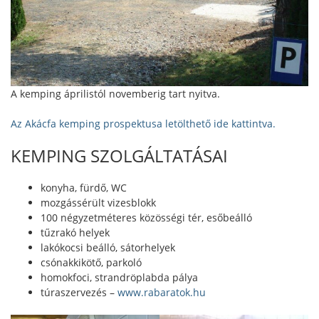
A kemping áprilistól novemberig tart nyitva.
Az Akácfa kemping prospektusa letölthető ide kattintva.
KEMPING SZOLGÁLTATÁSAI
konyha, fürdő, WC
mozgássérült vizesblokk
100 négyzetméteres közösségi tér, esőbeálló
tűzrakó helyek
lakókocsi beálló, sátorhelyek
csónakkikötő, parkoló
homokfoci, strandröplabda pálya
túraszervezés –
www.rabaratok.hu