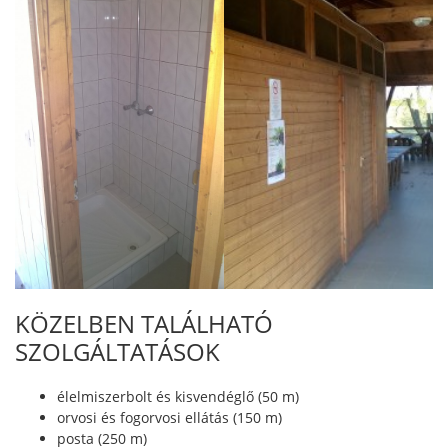
KÖZELBEN TALÁLHATÓ
SZOLGÁLTATÁSOK
élelmiszerbolt és kisvendéglő (50 m)
orvosi és fogorvosi ellátás (150 m)
posta (250 m)