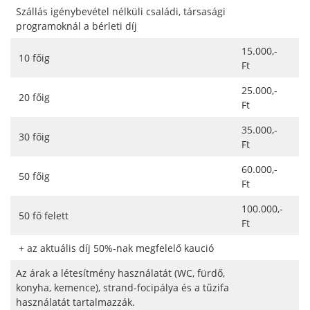
Szállás igénybevétel nélküli családi, társasági
programoknál a bérleti díj
15.000,-
10 főig
Ft
25.000,-
20 főig
Ft
35.000,-
30 főig
Ft
60.000,-
50 főig
Ft
100.000,-
50 fő felett
Ft
+ az aktuális díj 50%-nak megfelelő kaució
Az árak a létesítmény használatát (WC, fürdő,
konyha, kemence), strand-focipálya és a tűzifa
használatát tartalmazzák.