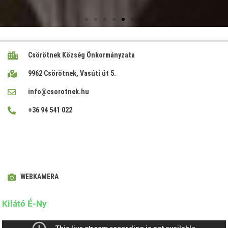
Csörötnek Község Önkormányzata
9962 Csörötnek, Vasúti út 5.
info@csorotnek.hu
+36 94 541 022
WEBKAMERA
Kilátó É-Ny