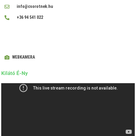
info@csorotnek.hu
+36 94 541 022
WEBKAMERA
Kilátó É-Ny