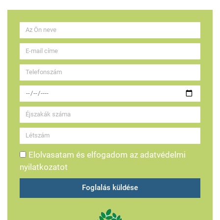
Elolvasatam és elfogadom az adatvédelmi
nyilatkozatot
Foglalás küldése