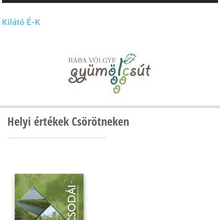
Kilátó É-K
Helyi értékek Csörötneken