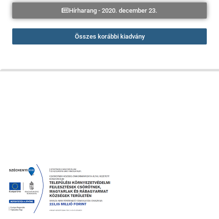
Hírharang - 2020. december 23.
Összes korábbi kiadvány