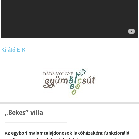
Kilátó É-K
„Bekes” villa
Az egykori malomtulajdonosok lakóházaként funkcionáló