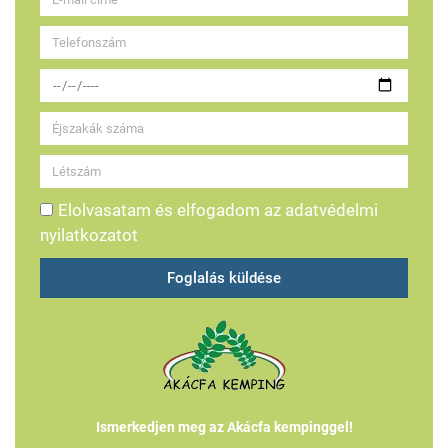
Elolvasatam és elfogadom az adatvédelmi
nyilatkozatot
Foglalás küldése
Ismerkedjen meg az Akácfa kempinggel!