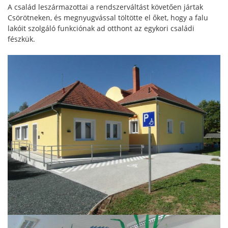
A család leszármazottai a rendszerváltást követően jártak
Csörötneken, és megnyugvással töltötte el őket, hogy a falu
lakóit szolgáló funkciónak ad otthont az egykori családi
fészkük.