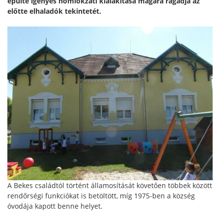
épülte igényes homlokzati kialakítása magára ragadja az
előtte elhaladók tekintetét.
A Bekes családtól történt államosítását követően többek között
rendőrségi funkciókat is betöltött, míg 1975-ben a község
óvodája kapott benne helyet.