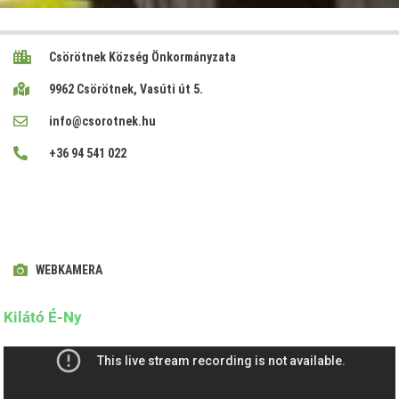
Csörötnek Község Önkormányzata
9962 Csörötnek, Vasúti út 5.
info@csorotnek.hu
+36 94 541 022
WEBKAMERA
Kilátó É-Ny