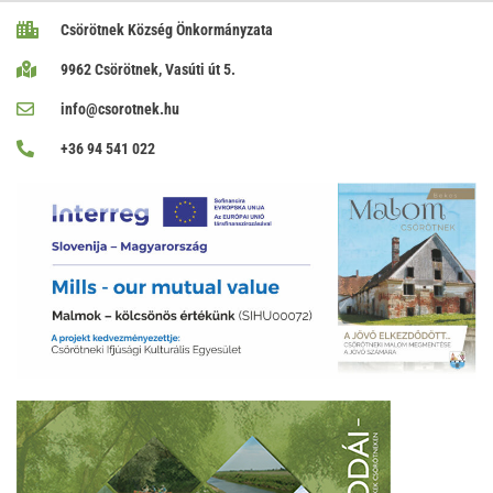
Csörötnek Község Önkormányzata
9962 Csörötnek, Vasúti út 5.
info@csorotnek.hu
+36 94 541 022