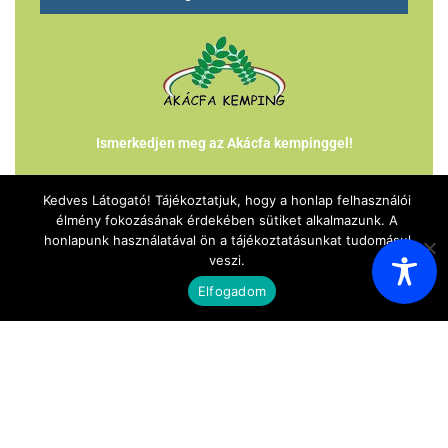
Ismerkedjen meg az Akácfa kempinggel!
Kedves Látogató! Tájékoztatjuk, hogy a honlap felhasználói
HÍRHARANG KIADVÁNYOK
élmény fokozásának érdekében sütiket alkalmazunk. A
honlapunk használatával ön a tájékoztatásunkat tudomásul
veszi.
Hírharang - 2025. december 23.
Elfogadom
Hírharang - 2024. december 21.
Hírharang - 2024. május 17.
Hírharang - 2023. október 31.