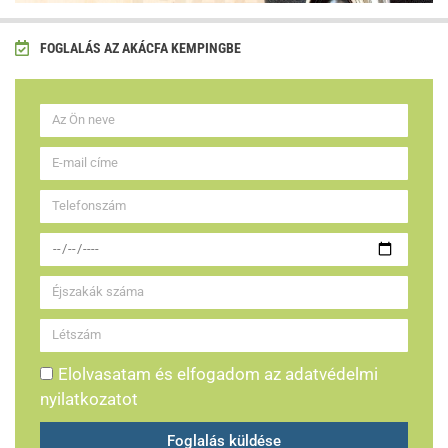
FOGLALÁS AZ AKÁCFA KEMPINGBE
Elolvasatam és elfogadom az adatvédelmi
nyilatkozatot
Foglalás küldése