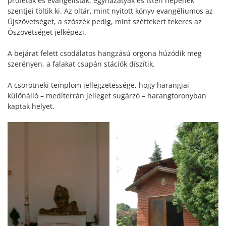
próféták és evangélisták, egyházatyák és Isten népének
szentjei töltik ki. Az oltár, mint nyitott könyv evangéliumos az
Újszövetséget, a szószék pedig, mint széttekert tekercs az
Ószövetséget jelképezi.
A bejárat felett csodálatos hangzású orgona húzódik meg
szerényen, a falakat csupán stációk díszítik.
A csörötneki templom jellegzetessége, hogy harangjai
különálló – mediterrán jelleget sugárzó – harangtoronyban
kaptak helyet.