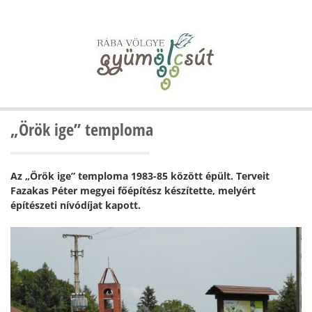
„Örök ige” temploma
Az „Örök ige” temploma 1983-85 között épült. Terveit
Fazakas Péter megyei főépítész készítette, melyért
építészeti nívódíjat kapott.