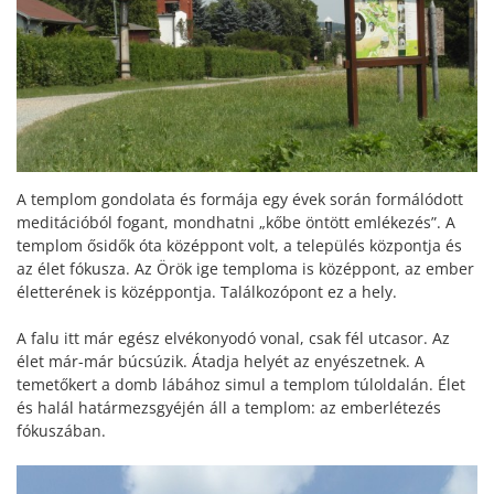
A templom gondolata és formája egy évek során formálódott
meditációból fogant, mondhatni „kőbe öntött emlékezés”. A
templom ősidők óta középpont volt, a település központja és
az élet fókusza. Az Örök ige temploma is középpont, az ember
életterének is középpontja. Találkozópont ez a hely.
A falu itt már egész elvékonyodó vonal, csak fél utcasor. Az
élet már-már búcsúzik. Átadja helyét az enyészetnek. A
temetőkert a domb lábához simul a templom túloldalán. Élet
és halál határmezsgyéjén áll a templom: az emberlétezés
fókuszában.