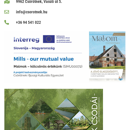
9962 Csörötnek, Vasúti út 5.
info@csorotnek.hu
+36 94 541 022