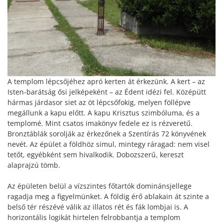
A templom lépcsőjéhez apró kerten át érkezünk. A kert – az
Isten-barátság ősi jelképeként – az Édent idézi fel. Középütt
hármas járdasor siet az öt lépcsőfokig, melyen föllépve
megállunk a kapu előtt. A kapu Krisztus szimbóluma, és a
templomé. Mint csatos imakönyv fedele ez is rézveretű.
Bronztáblák sorolják az érkezőnek a Szentírás 72 könyvének
nevét. Az épület a földhöz simul, mintegy ráragad: nem visel
tetőt, egyébként sem hivalkodik. Dobozszerű, kereszt
alaprajzú tömb.
Az épületen belül a vízszintes főtartók dominánsjellege
ragadja meg a figyelmünket. A földig érő ablakain át szinte a
belső tér részévé válik az illatos rét és fák lombjai is. A
horizontális logikát hirtelen felrobbantja a templom