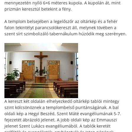
mennyezetén nyíló 6×6 méteres kupola. A kupolán át, mint
prizmán keresztül betekint a fény.
A templom belsejében a legelőszőr az oltárkép és a fehér
falon tekintélyt parancsolókereszt áll, melynek tövében a
szent sírt szimbolizáló tabernákulum húzódik meg szerényen.
A kereszt két oldalán elhelyezkedő oltárkép tablói mintegy
szint kölcsönöznek a templombelső puritánságának. A bal
oldali kép a Hegyi Beszéd, Szent Máté evangéliumának 5-7.
fejezetét ábrázoló jelenet. A jobb oldali kép az Emmauszi
jelenet Szent Lukács evangéliumából. A tablók keretét