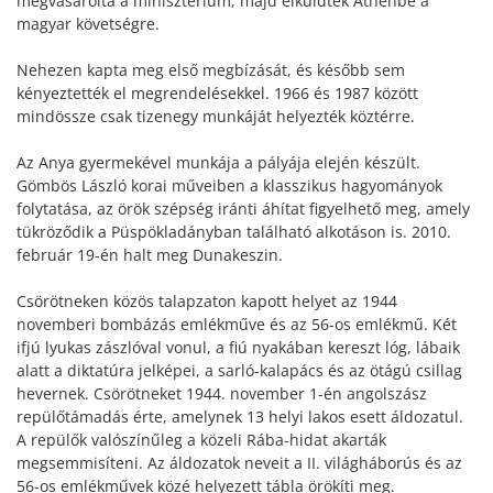
megvásárolta a minisztérium, majd elküldték Athénbe a
magyar követségre.
Nehezen kapta meg első megbízását, és később sem
kényeztették el megrendelésekkel. 1966 és 1987 között
mindössze csak tizenegy munkáját helyezték köztérre.
Az Anya gyermekével munkája a pályája elején készült.
Gömbös László korai műveiben a klasszikus hagyományok
folytatása, az örök szépség iránti áhítat figyelhető meg, amely
tükröződik a Püspökladányban található alkotáson is. 2010.
február 19-én halt meg Dunakeszin.
Csörötneken közös talapzaton kapott helyet az 1944
novemberi bombázás emlékműve és az 56-os emlékmű. Két
ifjú lyukas zászlóval vonul, a fiú nyakában kereszt lóg, lábaik
alatt a diktatúra jelképei, a sarló-kalapács és az ötágú csillag
hevernek. Csörötneket 1944. november 1-én angolszász
repülőtámadás érte, amelynek 13 helyi lakos esett áldozatul.
A repülők valószínűleg a közeli Rába-hidat akarták
megsemmisíteni. Az áldozatok neveit a II. világháborús és az
56-os emlékművek közé helyezett tábla örökíti meg.