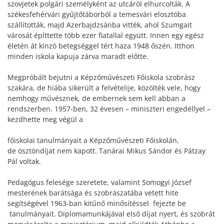
szovjetek polgári személyként az utcáról elhurcolták. A
székesfehérvári gyűjtőtáborból a temesvári elosztóba
szállították, majd Azerbajdzsánba vitték, ahol Szumgait
városát építtette több ezer fiatallal együtt. Innen egy egész
életén át kínzó betegséggel tért haza 1948 őszén. Itthon
minden iskola kapuja zárva maradt előtte.
Megpróbált bejutni a Képzőművészeti Főiskola szobrász
szakára, de hiába sikerült a felvételije, közölték vele, hogy
nemhogy művésznek, de embernek sem kell abban a
rendszerben. 1957-ben, 32 évesen – miniszteri engedéllyel –
kezdhette meg végül a
főiskolai tanulmányait a Képzőművészeti Főiskolán,
de ösztöndíjat nem kapott. Tanárai Mikus Sándor és Pátzay
Pál voltak.
Pedagógus felesége szeretete, valamint Somogyi József
mesterének barátsága és szobrászatába vetett hite
segítségével 1963-ban kitűnő minősítéssel fejezte be
tanulmányait. Diplomamunkájával első díjat nyert, és szobrát