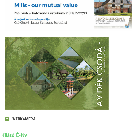
WEBKAMERA
Kilátó É-Ny