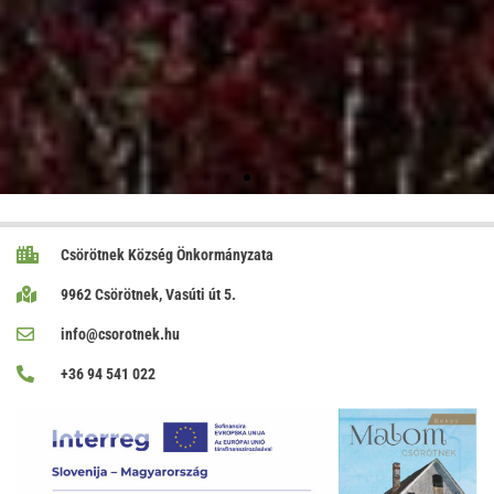
Csörötnek Község Önkormányzata
9962 Csörötnek, Vasúti út 5.
info@csorotnek.hu
+36 94 541 022