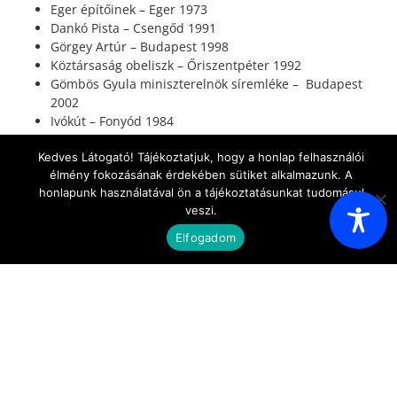
Eger építőinek – Eger 1973
Dankó Pista – Csengőd 1991
Görgey Artúr – Budapest 1998
Köztársaság obeliszk – Őriszentpéter 1992
Gömbös Gyula miniszterelnök síremléke – Budapest
2002
Ivókút – Fonyód 1984
Kedves Látogató! Tájékoztatjuk, hogy a honlap felhasználói
élmény fokozásának érdekében sütiket alkalmazunk. A
FOGLALÁS AZ AKÁCFA KEMPINGBE
honlapunk használatával ön a tájékoztatásunkat tudomásul
veszi.
Elfogadom