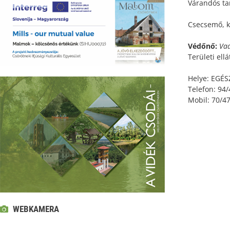
Várandós ta
Csecsemő, k
Védőnő:
Vad
Területi ell
Helye: EGÉS
Telefon: 94
Mobil: 70/4
WEBKAMERA