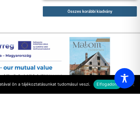
Összes korábbi kiadvány
tával ön a tájékoztatásunkat tudomásul veszi.
Elfogadom