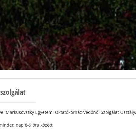
szolgálat
ei Markusovszky Egyetemi Oktatókórház Védőnői Szolgálat Osztály
minden nap 8-9 óra között