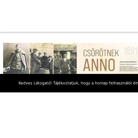
Kedves Látogató! Tájékoztatjuk, hogy a honlap felhasználói 