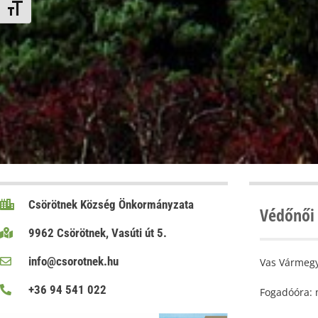
Betűméret váltása
Csörötnek Község Önkormányzata
Védőnői 
9962 Csörötnek, Vasúti út 5.
info@csorotnek.hu
Vas Vármegy
+36 94 541 022
Fogadóóra: 