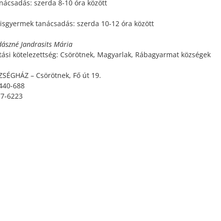
nácsadás: szerda 8-10 óra között
isgyermek tanácsadás: szerda 10-12 óra között
ászné Jandrasits Mária
átási kötelezettség: Csörötnek, Magyarlak, Rábagyarmat községek
ZSÉGHÁZ – Csörötnek, Fő út 19.
/440-688
77-6223