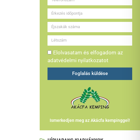
Elolvasatam és elfogadom az
adatvédelmi nyilatkozatot
Foglalás küldése
Ismerkedjen meg az Akácfa kempinggel!