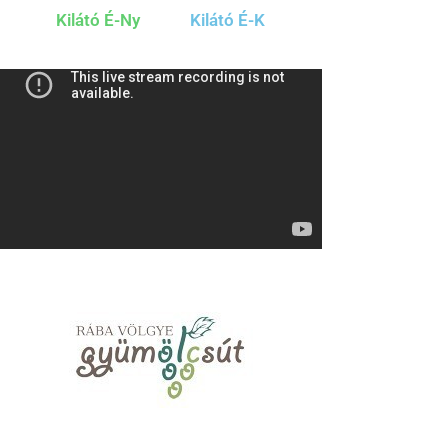
Kilátó É-Ny
Kilátó É-K