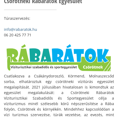
Csörötneki Rábarátok Egyesület
Túraszervezés:
info@rabaratok.hu
06 20 425 77 71
Csatlakozva a Csákánydoroszló, Körmend, Molnaszecsőd
sorba, elhatároztuk egy csörötneki vízitúrás egyesület
megalapítását. 2021 júliusában hivatalosan is kimondtuk az
egyesület megalakulását: a Csörötneki Rábarátok
Víziturisztikai Szabadidős és Sportegyesület célja a
víziturizmus minél szélesebb körű népszerűsítése a Rába
folyón, Csörötnek és környékén. Mindehhez kapcsolódóan a
vízi turizmus szervezése, túrák vezetése, az evezés, mint