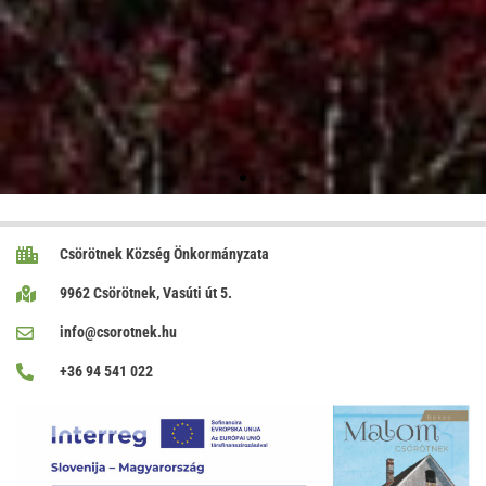
Csörötnek Község Önkormányzata
9962 Csörötnek, Vasúti út 5.
info@csorotnek.hu
+36 94 541 022