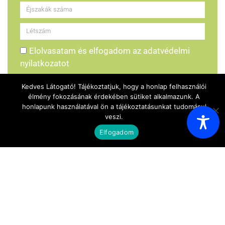
Elolvasatam és elfogadom az adatvédelmi
nyilatkozatot
Foglalás küldése
Kedves Látogató! Tájékoztatjuk, hogy a honlap felhasználói
élmény fokozásának érdekében sütiket alkalmazunk. A
honlapunk használatával ön a tájékoztatásunkat tudomásul
veszi.
Elfogadom
Ismerkedjen meg az Akácfa kempinggel!
HÍRHARANG KIADVÁNYOK
Hírharang - 2025. december 23.