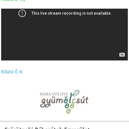
Kilátó É-K