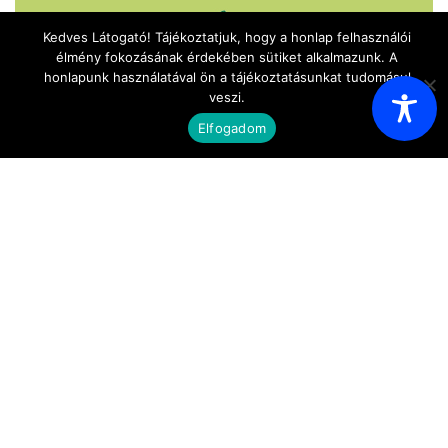
Kedves Látogató! Tájékoztatjuk, hogy a honlap felhasználói
élmény fokozásának érdekében sütiket alkalmazunk. A
honlapunk használatával ön a tájékoztatásunkat tudomásul
veszi.
Ismerkedjen meg az Akácfa kempinggel!
Elfogadom
HÍRHARANG KIADVÁNYOK
Hírharang - 2025. december 23.
Hírharang - 2024. december 21.
Hírharang - 2024. május 17.
Hírharang - 2023. október 31.