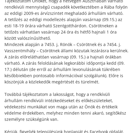
Tájékoztatom Önöket, hogy a hétvégén Ausztriában várható
rendkívüli mennyiségű csapadék következtében a Rába folyón
az eddigi 2009-es árvízszintet meghaladó árhullám várható.
A tetőzés az eddigi modellezés alapján vasárnap (09.15.) az
esti 18-19 órára várható Szentgotthárdon. Csörötneken a
tetőzés várhatóan vasárnap 24 óra és hétfő hajnali 1 óra
között valószínűsíthető.
Mindezek alapján a 7453. j, Rönök – Csörötnek és a 7454. j.
Vasszentmihály – Csörötnek állami közutak lezárásra kerülnek.
A zárás előreláthatóan vasárnap (09. 15.) a hajnali órákban
várható. A zárás feloldásának legkorábbi időpontja kedd (09.
17.) délután (de erről az árhullám levonulásának tükrében
későbbiekben pontosabb információval szolgálunk). Előre is
köszönjük a közlekedők megértését és türelmét.
Továbbá tájékoztatom a lakosságot, hogy a rendkívüli
árhullám rendkívüli intézkedéseket és előkészületeket,
védekezési munkákat von maga után az Önök és értékeik
védelme érdekében, melyhez minden tenni akaró, segítőkész
személyre szükségünk van.
Kérjük, figyeljék településünk honlapját és Facebook oldalát,