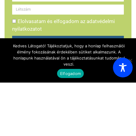
Elolvasatam és elfogadom az adatvédelmi
nyilatkozatot
Foglalás küldése
Kedves Látogató! Tájékoztatjuk, hogy a honlap felhasználói
élmény fokozásának érdekében sütiket alkalmazunk. A
honlapunk használatával ön a tájékoztatásunkat tudomásul
veszi.
Elfogadom
Ismerkedjen meg az Akácfa kempinggel!
HÍRHARANG KIADVÁNYOK
Hírharang - 2025. december 23.