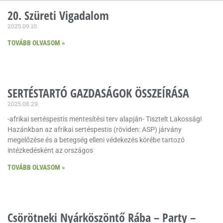
20. Szüreti Vigadalom
2025.09.10.
TOVÁBB OLVASOM »
SERTÉSTARTÓ GAZDASÁGOK ÖSSZEÍRÁSA
2025.08.29.
-afrikai sertéspestis mentesítési terv alapján- Tisztelt Lakosság!
Hazánkban az afrikai sertéspestis (röviden: ASP) járvány
megelőzése és a betegség elleni védekezés körébe tartozó
intézkedésként az országos
TOVÁBB OLVASOM »
Csörötneki Nyárköszöntő Rába – Party –