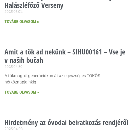
Halászléfőző Verseny
2025.05.01.
TOVÁBB OLVASOM »
Amit a tök ad nekünk – SIHU00161 – Vse je
v naših bučah
2025.04.30.
A tökmagról generációkon át az egészséges TÖKÖS
hétköznapjainkig
TOVÁBB OLVASOM »
Hirdetmény az óvodai beiratkozás rendjéről
2025.04.03.