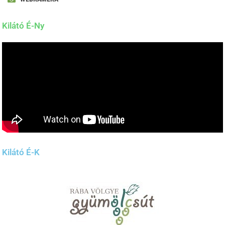
Kilátó É-Ny
Kilátó É-K