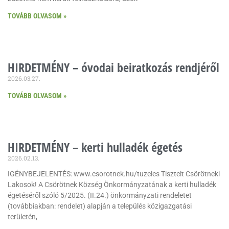
TOVÁBB OLVASOM »
HIRDETMÉNY – óvodai beiratkozás rendjéről
2026.03.27.
TOVÁBB OLVASOM »
HIRDETMÉNY – kerti hulladék égetés
2026.02.13.
IGÉNYBEJELENTÉS: www.csorotnek.hu/tuzeles Tisztelt Csörötneki
Lakosok! A Csörötnek Község Önkormányzatának a kerti hulladék
égetéséről szóló 5/2025. (II.24.) önkormányzati rendeletet
(továbbiakban: rendelet) alapján a település közigazgatási
területén,