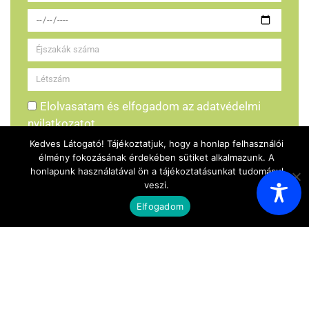
Elolvasatam és elfogadom az adatvédelmi
nyilatkozatot
Kedves Látogató! Tájékoztatjuk, hogy a honlap felhasználói
Foglalás küldése
élmény fokozásának érdekében sütiket alkalmazunk. A
honlapunk használatával ön a tájékoztatásunkat tudomásul
veszi.
Elfogadom
Ismerkedjen meg az Akácfa kempinggel!
HÍRHARANG KIADVÁNYOK