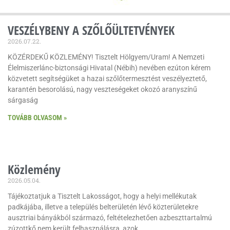
VESZÉLYBENY A SZŐLŐÜLTETVÉNYEK
2026.07.22.
KÖZÉRDEKŰ KÖZLEMÉNY! Tisztelt Hölgyem/Uram! A Nemzeti
Élelmiszerlánc-biztonsági Hivatal (Nébih) nevében ezúton kérem
közvetett segítségüket a hazai szőlőtermesztést veszélyeztető,
karantén besorolású, nagy veszteségeket okozó aranyszínű
sárgaság
TOVÁBB OLVASOM »
Közlemény
2026.05.04.
Tájékoztatjuk a Tisztelt Lakosságot, hogy a helyi mellékutak
padkájába, illetve a település belterületén lévő közterületekre
ausztriai bányákból származó, feltételezhetően azbeszttartalmú
zúzottkő nem került felhasználásra, azok