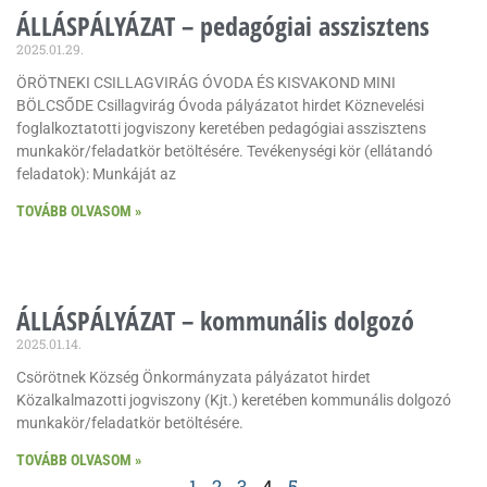
ÁLLÁSPÁLYÁZAT – pedagógiai asszisztens
2025.01.29.
ÖRÖTNEKI CSILLAGVIRÁG ÓVODA ÉS KISVAKOND MINI
BÖLCSŐDE Csillagvirág Óvoda pályázatot hirdet Köznevelési
foglalkoztatotti jogviszony keretében pedagógiai asszisztens
munkakör/feladatkör betöltésére. Tevékenységi kör (ellátandó
feladatok): Munkáját az
TOVÁBB OLVASOM »
ÁLLÁSPÁLYÁZAT – kommunális dolgozó
2025.01.14.
Csörötnek Község Önkormányzata pályázatot hirdet
Közalkalmazotti jogviszony (Kjt.) keretében kommunális dolgozó
munkakör/feladatkör betöltésére.
TOVÁBB OLVASOM »
1
2
3
4
5