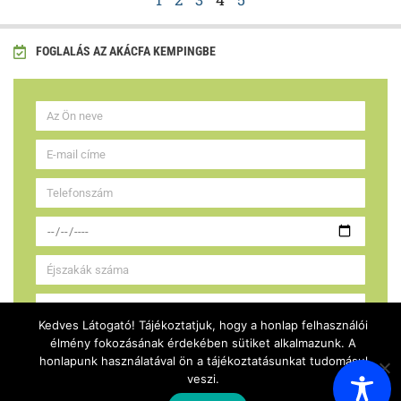
FOGLALÁS AZ AKÁCFA KEMPINGBE
Kedves Látogató! Tájékoztatjuk, hogy a honlap felhasználói
Elolvasatam és elfogadom az adatvédelmi
élmény fokozásának érdekében sütiket alkalmazunk. A
honlapunk használatával ön a tájékoztatásunkat tudomásul
nyilatkozatot
veszi.