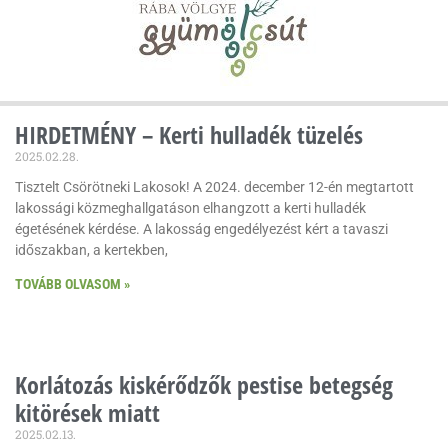
HIRDETMÉNY – Kerti hulladék tüzelés
2025.02.28.
Tisztelt Csörötneki Lakosok! A 2024. december 12-én megtartott
lakossági közmeghallgatáson elhangzott a kerti hulladék
égetésének kérdése. A lakosság engedélyezést kért a tavaszi
időszakban, a kertekben,
TOVÁBB OLVASOM »
Korlátozás kiskérődzők pestise betegség
kitörések miatt
2025.02.13.