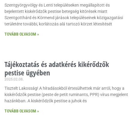
Szentgyörgyvölgy és Lenti településeken megállapított és
bejelentett kiskérődzők pestise betegség kitörések miatt
Szentgotthárd és Körmend járások településeinek közigazgatási
területére további, korlátozás alá tartozó körzet létesítését
TOVÁBB OLVASOM »
Tájékoztatás és adatkérés kikérődzők
pestise ügyében
2025.02.08.
Tisztelt Lakosság! A híradásokból értesülhettek már arról, hogy a
kiskérődzők pestise (peste de petit ruminants, PPR) vírus megjelent
hazánkban. A kiskérődzők pestise a juhok és
TOVÁBB OLVASOM »