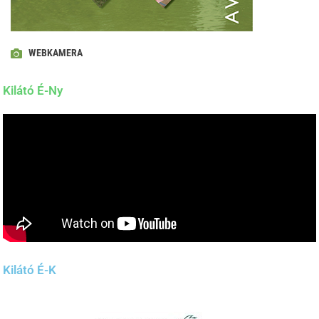
WEBKAMERA
Kilátó É-Ny
Kilátó É-K